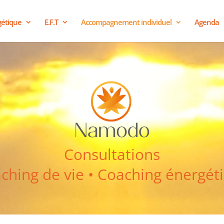
gétique
E.F.T
Accompagnement individuel
Agenda
Consultations
ching de vie • Coaching énergét